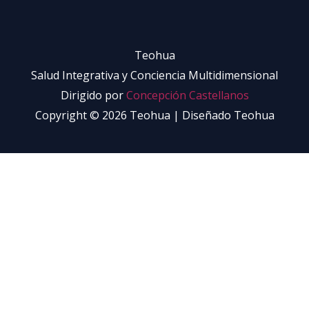
h
i
s
Teohua
f
Salud Integrativa y Conciencia Multidimensional
i
Dirigido por
Concepción Castellanos
e
Copyright © 2026 Teohua | Diseñado Teohua
l
d
b
l
a
n
k
.