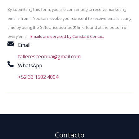
C
o
By submitting this form, you are consenting to receive marketing
n
emails from: . You can revoke your consent to receive emails at any
s
time by using the SafeUnsubscribe® link, found at the bottom of
t
every email.
Emails are serviced by Constant Contact
Email
a
n
talleres.teohua@gmail.com
t
WhatsApp
C
+52 33 1502 4004
o
n
t
a
c
t
Contacto
U