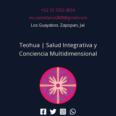
s
+52 33 1502 4004
e
mc.castellanos888@gmail.com
.
Los Guayabos. Zapopan, Jal.
P
l
e
Teohua | Salud Integrativa y
a
Conciencia Multidimensional
s
e
l
e
a
v
e
t