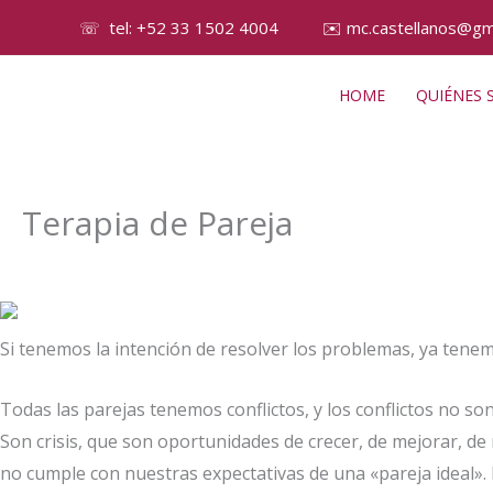
Ir
☏ tel: +52 33 1502 4004
✉️
mc.castellanos@gm
al
contenido
HOME
QUIÉNES
Terapia de Pareja
Si tenemos la intención de resolver los problemas, ya tenem
Todas las parejas tenemos conflictos, y los conflictos no s
Son crisis, que son oportunidades de crecer, de mejorar, de 
no cumple con nuestras expectativas de una «pareja ideal». 