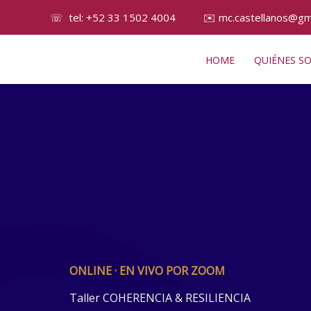
Ir
☏ tel: +52 33 1502 4004
✉️
mc.castellanos@gm
al
contenido
HOME
QUIÉNES S
ONLINE · EN VIVO POR ZOOM
Taller COHERENCIA & RESILIENCIA