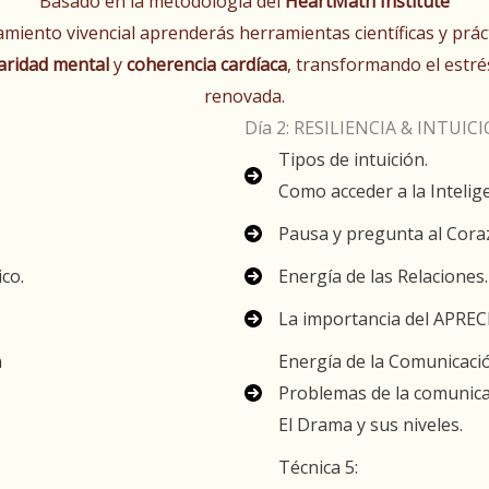
Basado en la metodología del
HeartMath Institute
miento vivencial aprenderás herramientas científicas y práct
laridad mental
y
coherencia cardíaca
, transformando el estré
renovada.
Día 2: RESILIENCIA & INTUIC
Tipos de intuición.
Como acceder a la Intelige
Pausa y pregunta al Cora
ico.
Energía de las Relaciones.
La importancia del APREC
n
Energía de la Comunicaci
Problemas de la comunica
El Drama y sus niveles.
Técnica 5: