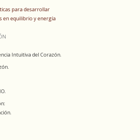
icas para desarrollar
s en equilibrio y energía
IÓN
ncia Intuitiva del Corazón.
zón.
IO.
ón:
ción.