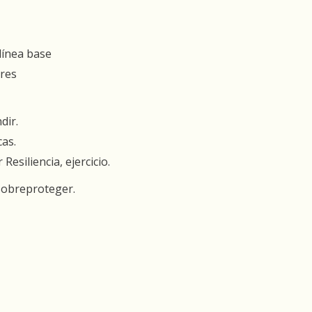
línea base
ares
dir.
cas.
Resiliencia, ejercicio.
Sobreproteger.